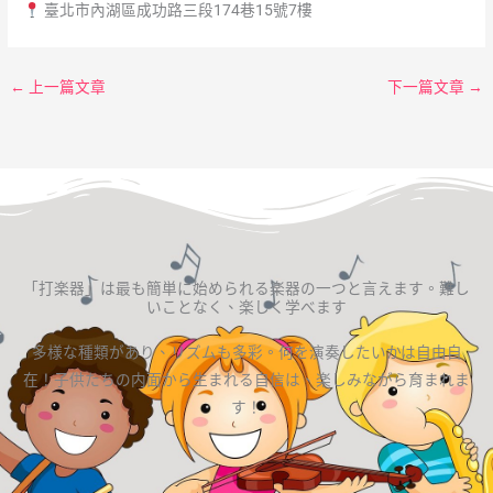
臺北市內湖區成功路三段174巷15號7樓
←
上一篇文章
下一篇文章
→
「打楽器」は最も簡単に始められる楽器の一つと言えます。難し
いことなく、楽しく学べます
多様な種類があり、リズムも多彩。何を演奏したいかは自由自
在！子供たちの内面から生まれる自信は、楽しみながら育まれま
す！