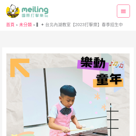
跳
主
至
要
主
首頁
未分類
▍✦ 台北內湖教室【2023打擊樂】春季招生中
要
選
內
單
容