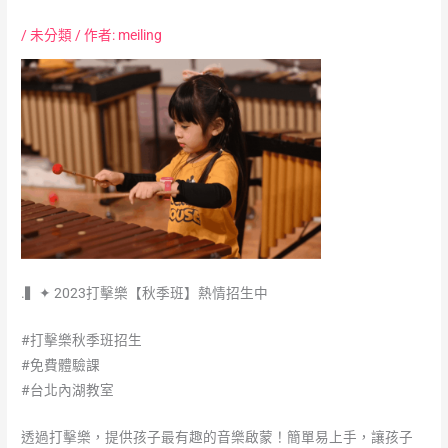
/
未分類
/ 作者:
meiling
.▍✦ 2023打擊樂【秋季班】熱情招生中
#打擊樂秋季班招生
#免費體驗課
#台北內湖教室
透過打擊樂，提供孩子最有趣的音樂啟蒙！簡單易上手，讓孩子