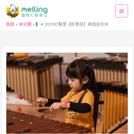
跳
主
至
要
主
首頁
未分類
▍✦ 2023打擊樂【秋季班】熱情招生中
要
選
內
單
容