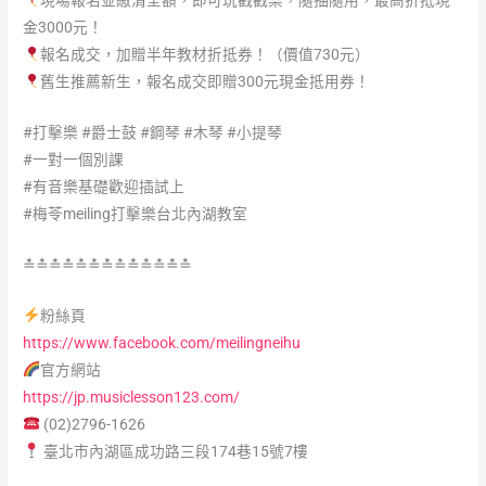
現場報名並繳清全額，即可玩戳戳樂，隨抽隨用，最高折抵現
金3000元！
報名成交，加贈半年教材折抵券！（價值730元）
舊生推薦新生，報名成交即贈300元現金抵用券！
#打擊樂
#爵士鼓
#鋼琴
#木琴
#小提琴
#一對一個別課
#有音樂基礎歡迎插試上
#梅苓meiling打擊樂台北內湖教室
≛≛≛≛≛≛≛≛≛≛≛≛≛
粉絲頁
https://www.facebook.com/meilingneihu
官方網站
https://jp.musiclesson123.com/
(02)2796-1626
臺北市內湖區成功路三段174巷15號7樓