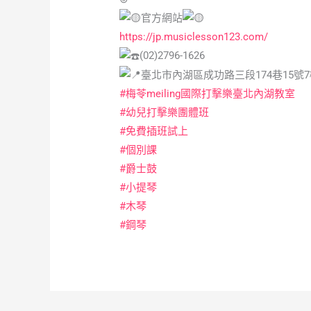
官方網站
https://jp.musiclesson123.com/
(02)2796-1626
臺北市內湖區成功路三段174巷15號
#梅苓meiling國際打擊樂臺北內湖教室
#幼兒打擊樂團體班
#免費插班試上
#個別課
#爵士鼓
#小提琴
#木琴
#鋼琴