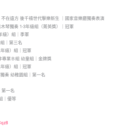
-追夢，不在遠方 後千禧世代擊樂新生 ｜國家音樂廳獨奏表演
巴木琴獨奏 1-3年級組（菁英獎）｜冠軍
高年級）組｜季軍
級組｜第三名
高年級）組｜冠軍
賽 非專業Ｂ組 幼童組｜金牌獎
高年級）組｜冠軍
琴獨奏 幼稚園組｜第一名
｜第一名
前組｜優等
Cqz8