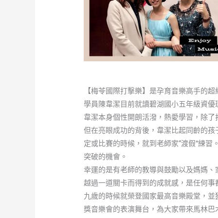
【梅苓國際打擊樂】是孕育音樂高手的超
學員陳韋潔目前就讀碧湖國小五年級資優
韋潔本身個性開朗活潑，熱愛學習，除了
但在亮眼成功的背後，韋潔比起同齡的孩
定或比賽的時候，就到老師家“渡假”練習
突破的機會。
幸運的是有老師的教導與鼓勵以及媽媽、
越過一道關卡而得到的成就感，是任何事
九歲的時候就榮登國家最高音樂殿堂，並獲邀
獎音樂會的表演舞台，為大家帶來馬林巴