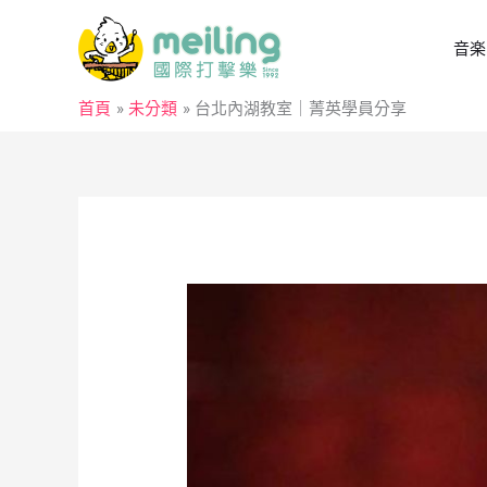
跳
至
音楽
主
要
首頁
未分類
台北內湖教室｜菁英學員分享
內
容