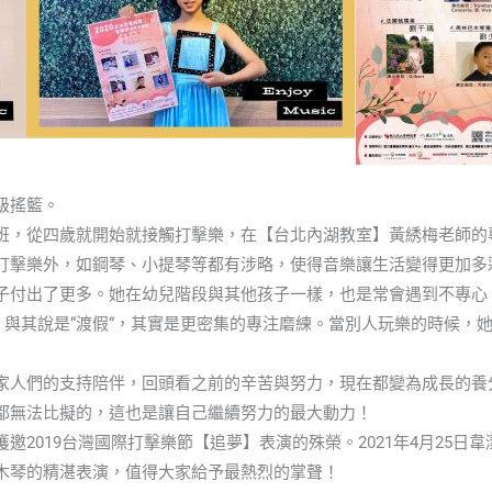
級搖籃。
班，從四歲就開始就接觸打擊樂，在【台北內湖教室】黃綉梅老師的
打擊樂外，如鋼琴、小提琴等都有涉略，使得音樂讓生活變得更加多
子付出了更多。她在幼兒階段與其他孩子一樣，也是常會遇到不專心
。與其說是“渡假“，其實是更密集的專注磨練。當別人玩樂的時候，
家人們的支持陪伴，回頭看之前的辛苦與努力，現在都變為成長的養
都無法比擬的，這也是讓自己繼續努力的最大動力！
2019台灣國際打擊樂節【追夢】表演的殊榮。2021年4月25日韋潔
木琴的精湛表演，值得大家給予最熱烈的掌聲！