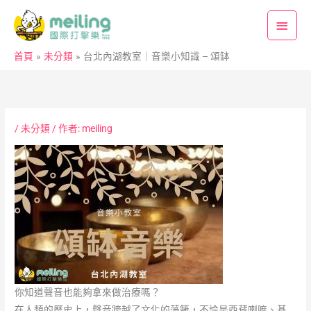
跳
主
至
要
主
首頁
未分類
台北內湖教室｜音樂小知識 – 頌缽
要
選
內
單
容
/
未分類
/ 作者:
meiling
你知道聲音也能夠拿來做治療嗎？
在人類的歷史上，聲音跨越了文化的藩籬，不論是西藏喇嘛、基