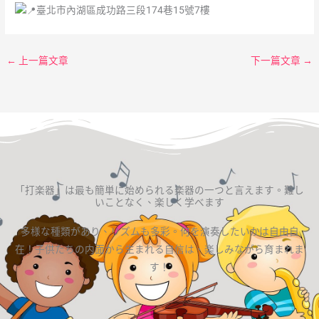
臺北市內湖區成功路三段174巷15號7樓
←
上一篇文章
下一篇文章
→
「打楽器」は最も簡単に始められる楽器の一つと言えます。難し
いことなく、楽しく学べます
多様な種類があり、リズムも多彩。何を演奏したいかは自由自
在！子供たちの内面から生まれる自信は、楽しみながら育まれま
す！