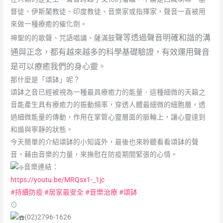
督徒、伊斯蘭教徒、印度教徒、音樂家或指揮家，聲音一直被用
來做一種療癒的催化劑。
聲等透過聲音明確和諧的溝
神聖的的歌聲、咒語唱誦、薩滿鼓
通與正念，都有越來越多的科學基礎驗證，有效運用聲音
是可以療癒我們的身心靈。
那什麼是「頌缽」呢？
頌缽之音已經被視為一種最具療癒力的能量．這種細微的天籟之
音能產生具有療癒力的振動頻率，穿透人體最細微的細胞層，透
過細微能量的傳動，作用在掌管心靈層面的脈輪上，讓心靈達到
和諧與寧靜的狀態。
今天簡單的介紹頌缽的小知識外，最後也來聆聽看看頌缽的聲
音，藉由音樂的力量，來撫慰在防疫期間緊張的心情。
音樂連結：
https://youtu.be/MRQsx1-_1jc
#持續防疫
#居家最安全
#音樂治療
#頌缽
⊙
(02)2796-1626