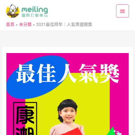
跳
主
至
要
主
首頁
未分類
2021最佳拜年｜人氣票選開獎
要
選
內
單
容