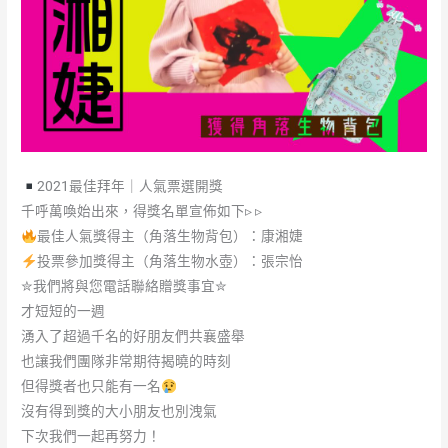
2021最佳拜年｜人氣票選開獎
千呼萬喚始出來，得獎名單宣佈如下▹ ▹
最佳人氣獎得主（角落生物背包）：康湘婕
投票參加獎得主（角落生物水壺）：張宗怡
✮我們將與您電話聯絡贈獎事宜✮
才短短的一週
湧入了超過千名的好朋友們共襄盛舉
也讓我們團隊非常期待揭曉的時刻
但得獎者也只能有一名
沒有得到獎的大小朋友也別洩氣
下次我們一起再努力！