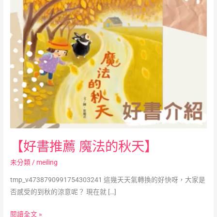
法
的
秋
天】
【好書推薦 魔法的秋天】
未分類
/
meiling
tmp_v4738790991754303241 這幾天天氣轉換的好快呀，大家是
否感受的到秋的涼意呢？ 現在就 […]
閱讀全文 »