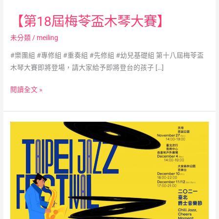
【第18屆梅苓盃木琴大賽】
未分類
/
meiling
#樂團組 #專修組 #重奏組 #先修組 #幼兒基礎組 第十八屆梅苓盃
木琴大賽即將登場，請大家給予即將登台的孩子 […]
閱讀全文 »
【週
末
一
起
來
聽
爵
士】