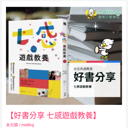
【好
書
分
享
七
感
遊
戲
教
養】
【好書分享 七感遊戲教養】
未分類
/
meiling