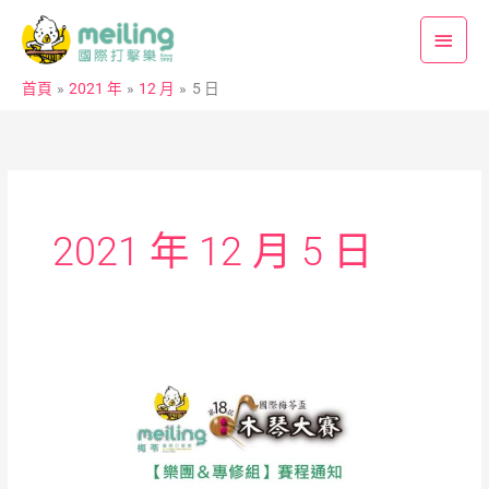
跳
主
至
要
主
首頁
2021 年
12 月
5 日
要
選
內
單
容
2021 年 12 月 5 日
【第
18
屆
梅
苓