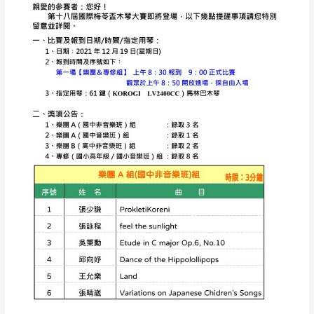
盃
木
琴
大
賽】