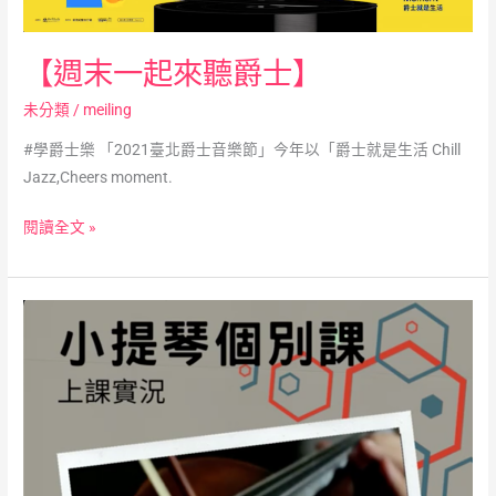
【週末一起來聽爵士】
未分類
/
meiling
#學爵士樂 「2021臺北爵士音樂節」今年以「爵士就是生活 Chill
Jazz,Cheers moment.
閱讀全文 »
【小
提
琴
個
別
課
招