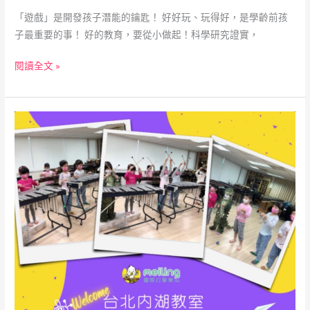
「遊戲」是開發孩子潛能的鑰匙！ 好好玩、玩得好，是學齡前孩
子最重要的事！ 好的教育，要從小做起！科學研究證實，
閱讀全文 »
【打
擊
樂
課
程
歡
迎
插
班
試
上】