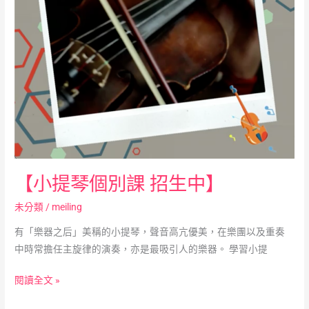
生
中】
【小提琴個別課 招生中】
未分類
/
meiling
有「樂器之后」美稱的小提琴，聲音高亢優美，在樂團以及重奏
中時常擔任主旋律的演奏，亦是最吸引人的樂器。 學習小提
閱讀全文 »